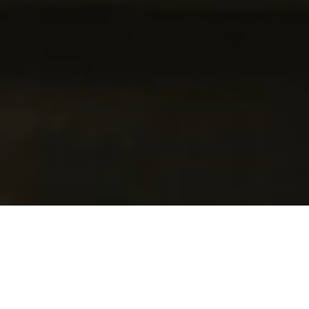
Эх орныхоо баялгаар бүтээсэн