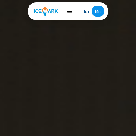
En
Mn
Бидний тухай
Бүтээгдэхүүн
Мэдээ
Тогтвортой хөгжил
Хүний нөөц